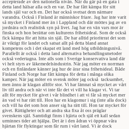
accepterade av den nationella nivån. När du går på en gata i
detta land hälsar alla och en var. De har fått kämpa för sitt
lands själ var och en. Det har också svetsat dem närmare
varandra. Också i Finland är människor friare. Jag har inte varit
så mycket i Finland mer än i Lappland och där möttes jag av en
jordnära och realistisk syn på livet. Jag har en vän vars mor är
finska och hon berättar om kulturens frihetsideal. Som de också
fick kämpa för att hitta sin själ. De har alltid prioriterat det som
är viktigt för landet och satsat allt på detta bland annat
kompetens och i det skapat ett land med hög utbildningsnivå.
Parallellt är också i detta land alternativa behandlingsmetoder
också vedertagna. Inte alls som i Sverige konservativa land där
vi helt styrs av läkemedelsindustrin. När jag möter en norrman
och en finländare känner jag hur de ärar sina frihetsideal. Både
Finland och Norge har fått kämpa för detta i många olika
kamper. När jag möter en svensk möter jag också tacksamhet,
men ännu är klagan alltför stor. Vi har lämnat så mycket av vårt
liv till andra och när vi inte får det vi vill ha klagar vi. Vi tar
allt för mycket för givet i vår blindhet i att vi får så mycket mer
än vad vi har rätt till. Hon har en klagomur i sig (inte alla dock)
och vill ha det som hon anser sig ha rätt till. Hon tar mycket för
givet. Rättigheter och att andra ska fixa åt oss präglar
svenskens själ. Samtidigt finns i hjärta och själ ett kall sedan
urminnes tider att hjälpa. Det är i den ådran vi öppnar våra
hjärtan för flyktingar som får rum i vårt land. Vi är dock