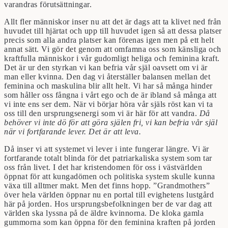
varandras förutsättningar.
Allt fler människor inser nu att det är dags att ta klivet ned från
huvudet till hjärtat och upp till huvudet igen så att dessa platser
precis som alla andra platser kan förenas igen men på ett helt
annat sätt. Vi gör det genom att omfamna oss som känsliga och
kraftfulla människor i vår gudomligt heliga och feminina kraft.
Det är ur den styrkan vi kan befria vår själ oavsett om vi är
man eller kvinna. Den dag vi återställer balansen mellan det
feminina och maskulina blir allt helt. Vi har så många hinder
som håller oss fångna i vårt ego och de är ibland så många att
vi inte ens ser dem. När vi börjar höra vår själs röst kan vi ta
oss till den ursprungsenergi som vi är här för att vandra.
Då
behöver vi inte dö för att göra själen fri, vi kan befria vår själ
när vi fortfarande lever. Det är att leva.
Då inser vi att systemet vi lever i inte fungerar längre. Vi är
fortfarande totalt blinda för det patriarkaliska system som tar
oss från livet. I det har kristendomen för oss i västvärlden
öppnat för att kungadömen och politiska system skulle kunna
växa till alltmer makt. Men det finns hopp. ”Grandmothers”
över hela världen öppnar nu en portal till evighetens lustgård
här på jorden. Hos ursprungsbefolkningen ber de var dag att
världen ska lyssna på de äldre kvinnorna. De kloka gamla
gummorna som kan öppna för den feminina kraften på jorden