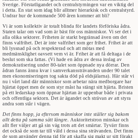
Sverige. Förstatligandet och centralstyrningen var en viktig del
i detta. En stat som idag blir alltmer hierarkisk och centralstyrd.
Undrar hur de kommande 500 åren kommer att bli?
Vi är som kollektiv är totalt blinda för landets förföriska ådra.
Staten talar om vad som är bäst för oss människor. Vi ser det i
alla olika sektorer. Friheten är starkt begränsad även om det
finns valfrihet. Det är inte valfrihet som ger frihet. Frihet är att
bli lyssnad på och respekterad och att mötas med
medmänsklighet oavsett vem vi är. Frihet är att få deltaga i de
beslut som ska fattas. (Vi hade en ådra av dessa inslag av
demokratisering under 80-talet som öppnade nya dörrar. Den
ådran fanns ännu kvar i samverkanssträvanden under 90 talet
men ekonomiseringen tog sakta död på eldsjälarna). Här står vi
nu i vårt land där människor som arbetar nära medborgare har
hjärtat öppet men de som styr måst ha stängt sitt hjärta. Bristen
på ett ledarskap som öppnar hjärtan är uppenbar både i privata
och offentliga sektorn. Det är ägandet och strävan av att styra
andra som står i vägen.
Det finns hopp, ja eftersom människor inte ställer sig bakom
allt detta på samma sätt längre.
Auktoritetstron minskar och
allt fler väljer att gå sin väg trots att det smärtar. Tyvärr finns
det också de som tar till våld i dessa sina strävanden. Det finns
de som använder denna tid för att skaffa sig makt ur sitt förakt