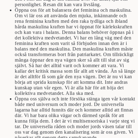
personlighet. Resan dit kan vara livslång.
Öppna oss för att balansera det feminina och maskulina.
Om vi lär oss att använda den mjuka, inkännande och
rena feminina kraften med den raka tydliga och ibland
hårda maskulina kraften har vi öppnat för kärlekskraften
och kan vara i balans. Denna balans behöver öppnas på i
det kollektiva medvetandet. Vi har en lång väg med den
feminina kraften som varit så förbjuden innan den är i
balans med den maskulina. Den maskulina kraften måste
också transformeras bort från patriarkatet. Om tillräckligt
många öppnar den nya vägen sker så allt till slut av sig
självt. Så har det alltid varit och kommer att vara. Vi
kallar det kritisk massa som får allt att vända. Än så länge
är det alltför få som går den nya vägen. Det är nu vi kan
börja att sprida kunskap för att komma dit. Inte andras
kunskap utan vår egen. Vi är alla här för att höja det
kollektiva medvetandet. Alla ska med.
Öppna oss själva och inte försöka stänga igen vår kontakt
både med universum och moder jord. De universella
lagarna har alltid funnits där och kommer alltid att finnas
där. Vi har bara olika vägar och därmed språk för att
kunna följa dem. I det är vi multisensoriska i varje steg vi
tar. De universella råden och moder jords väsen talar till
oss var dag genom den kanalisering som är oss given. Vi
påverkar allt genom detta samskapande.