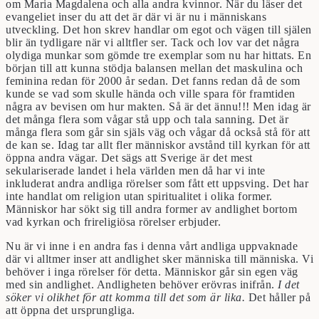
om Maria Magdalena och alla andra kvinnor. När du läser det
evangeliet inser du att det är där vi är nu i människans
utveckling. Det hon skrev handlar om egot och vägen till själen
blir än tydligare när vi alltfler ser. Tack och lov var det några
olydiga munkar som gömde tre exemplar som nu har hittats. En
början till att kunna stödja balansen mellan det maskulina och
feminina redan för 2000 år sedan. Det fanns redan då de som
kunde se vad som skulle hända och ville spara för framtiden
några av bevisen om hur makten. Så är det ännu!!! Men idag är
det många flera som vågar stå upp och tala sanning. Det är
många flera som går sin själs väg och vågar då också stå för att
de kan se. Idag tar allt fler människor avstånd till kyrkan för att
öppna andra vägar. Det sägs att Sverige är det mest
sekulariserade landet i hela världen men då har vi inte
inkluderat andra andliga rörelser som fått ett uppsving. Det har
inte handlat om religion utan spiritualitet i olika former.
Människor har sökt sig till andra former av andlighet bortom
vad kyrkan och frireligiösa rörelser erbjuder.
Nu är vi inne i en andra fas i denna vårt andliga uppvaknade
där vi alltmer inser att andlighet sker människa till människa. Vi
behöver i inga rörelser för detta. Människor går sin egen väg
med sin andlighet. Andligheten behöver erövras inifrån.
I det
söker vi olikhet för att komma till det som är lika.
Det håller på
att öppna det ursprungliga.