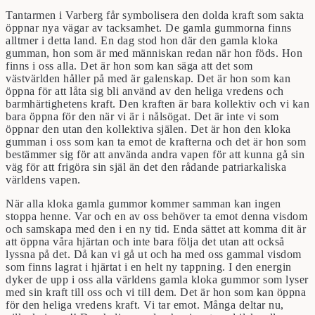
Tantarmen i Varberg får symbolisera den dolda kraft som sakta
öppnar nya vägar av tacksamhet. De gamla gummorna finns
alltmer i detta land. En dag stod hon där den gamla kloka
gumman, hon som är med människan redan när hon föds. Hon
finns i oss alla. Det är hon som kan säga att det som
västvärlden håller på med är galenskap. Det är hon som kan
öppna för att låta sig bli använd av den heliga vredens och
barmhärtighetens kraft. Den kraften är bara kollektiv och vi kan
bara öppna för den när vi är i nålsögat. Det är inte vi som
öppnar den utan den kollektiva själen. Det är hon den kloka
gumman i oss som kan ta emot de krafterna och det är hon som
bestämmer sig för att använda andra vapen för att kunna gå sin
väg för att frigöra sin själ än det den rådande patriarkaliska
världens vapen.
När alla kloka gamla gummor kommer samman kan ingen
stoppa henne. Var och en av oss behöver ta emot denna visdom
och samskapa med den i en ny tid. Enda sättet att komma dit är
att öppna våra hjärtan och inte bara följa det utan att också
lyssna på det. Då kan vi gå ut och ha med oss gammal visdom
som finns lagrat i hjärtat i en helt ny tappning. I den energin
dyker de upp i oss alla världens gamla kloka gummor som lyser
med sin kraft till oss och vi till dem. Det är hon som kan öppna
för den heliga vredens kraft. Vi tar emot. Många deltar nu,