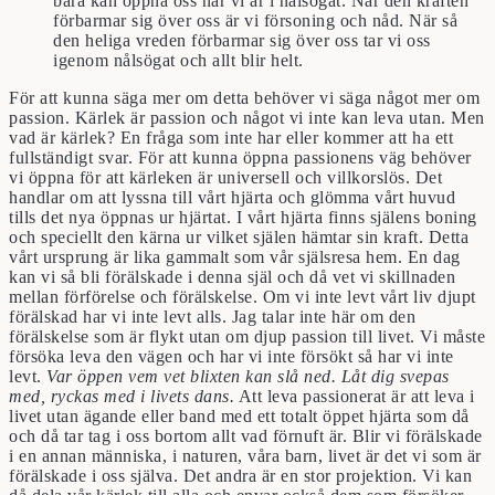
bara kan öppna oss när vi är i nålsögat. När den kraften
förbarmar sig över oss är vi försoning och nåd. När så
den heliga vreden förbarmar sig över oss tar vi oss
igenom nålsögat och allt blir helt.
För att kunna säga mer om detta behöver vi säga något mer om
passion. Kärlek är passion och något vi inte kan leva utan. Men
vad är kärlek? En fråga som inte har eller kommer att ha ett
fullständigt svar. För att kunna öppna passionens väg behöver
vi öppna för att kärleken är universell och villkorslös. Det
handlar om att lyssna till vårt hjärta och glömma vårt huvud
tills det nya öppnas ur hjärtat. I vårt hjärta finns själens boning
och speciellt den kärna ur vilket själen hämtar sin kraft. Detta
vårt ursprung är lika gammalt som vår själsresa hem. En dag
kan vi så bli förälskade i denna själ och då vet vi skillnaden
mellan förförelse och förälskelse. Om vi inte levt vårt liv djupt
förälskad har vi inte levt alls. Jag talar inte här om den
förälskelse som är flykt utan om djup passion till livet. Vi måste
försöka leva den vägen och har vi inte försökt så har vi inte
levt.
Var
öppen vem vet blixten kan slå ned. Låt dig svepas
med, ryckas med i livets dans.
Att leva passionerat är att leva i
livet utan ägande eller band med ett totalt öppet hjärta som då
och då tar tag i oss bortom allt vad förnuft är. Blir vi förälskade
i en annan människa, i naturen, våra barn, livet är det vi som är
förälskade i oss själva. Det andra är en stor projektion. Vi kan