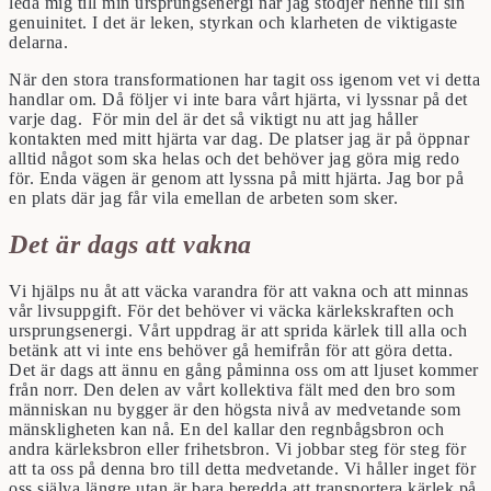
leda mig till min ursprungsenergi när jag stödjer henne till sin
genuinitet. I det är leken, styrkan och klarheten de viktigaste
delarna.
När den stora transformationen har tagit oss igenom vet vi detta
handlar om. Då följer vi inte bara vårt hjärta, vi lyssnar på det
varje dag. För min del är det så viktigt nu att jag håller
kontakten med mitt hjärta var dag. De platser jag är på öppnar
alltid något som ska helas och det behöver jag göra mig redo
för. Enda vägen är genom att lyssna på mitt hjärta. Jag bor på
en plats där jag får vila emellan de arbeten som sker.
Det är dags att vakna
Vi hjälps nu åt att väcka varandra för att vakna och att minnas
vår livsuppgift. För det behöver vi väcka kärlekskraften och
ursprungsenergi. Vårt uppdrag är att sprida kärlek till alla och
betänk att vi inte ens behöver gå hemifrån för att göra detta.
Det är dags att ännu en gång påminna oss om att ljuset kommer
från norr. Den delen av vårt kollektiva fält med den bro som
människan nu bygger är den högsta nivå av medvetande som
mänskligheten kan nå. En del kallar den regnbågsbron och
andra kärleksbron eller frihetsbron. Vi jobbar steg för steg för
att ta oss på denna bro till detta medvetande. Vi håller inget för
oss själva längre utan är bara beredda att transportera kärlek på