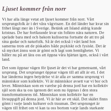
Ljuset kommer från norr
Vi har alla länge vetat att ljuset kommer från norr. Vårt
ursprungsfolk är i det våra vägvisare. En del länder har kvar sin
frihet långt mer än i Sverige. Betänk att Island aldrig kunde
kristnas. De har fortfarande kvar sin folktro nära naturen. De
spelade bara med och bakom kulisserna fortsatte de att tro på
sina gudar och naturfolk. Så är det också i vårt land hos
samerna trots att de piskades både psykiskt och fysiskt. Det är
så mycket ännu som är gömt och lagt som hemligheter. Vi
håller nu på att lära oss att öppna våra hjärtan igen, också i vårt
land.
Det som öppnar vägen för ljuset är det vi har gemensamt, vårt
ursprung. Det ursprunget öppnar vägen till att allt är ett. I det
har länderna ingen betydelse vi är alla av samma ursprung vi
människor som kollektiv. Vi är människor avsett var vi bor och
lever. Människan som en varelse på denna jord har en kollektiv
själ som ska ta oss igenom det som nu öppnas i den stora
transformationens tid. Människan som kollektiv har en
livsuppgift på denna jord. Vi är här av ett skäl. Det skälet finns
gömt i varje lands kulturer och trauman. Det ursprunget är
vägen till frihet om vi kan ta oss bortom varje lands starkaste