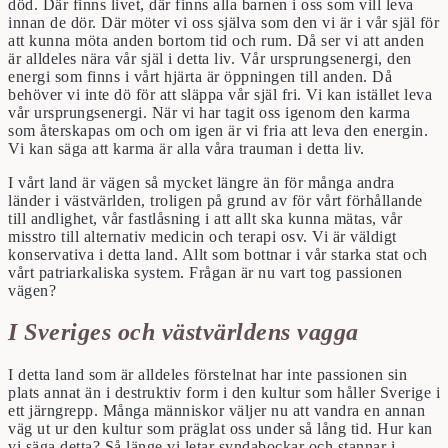
död. Där finns livet, där finns alla barnen i oss som vill leva
innan de dör. Där möter vi oss själva som den vi är i vår själ för
att kunna möta anden bortom tid och rum. Då ser vi att anden
är alldeles nära vår själ i detta liv. Vår ursprungsenergi, den
energi som finns i vårt hjärta är öppningen till anden. Då
behöver vi inte dö för att släppa vår själ fri. Vi kan istället leva
vår ursprungsenergi. När vi har tagit oss igenom den karma
som återskapas om och om igen är vi fria att leva den energin.
Vi kan säga att karma är alla våra trauman i detta liv.
I vårt land är vägen så mycket längre än för många andra
länder i västvärlden, troligen på grund av för vårt förhållande
till andlighet, vår fastlåsning i att allt ska kunna mätas, vår
misstro till alternativ medicin och terapi osv. Vi är väldigt
konservativa i detta land. Allt som bottnar i vår starka stat och
vårt patriarkaliska system. Frågan är nu vart tog passionen
vägen?
I Sveriges och västvärldens vagga
I detta land som är alldeles förstelnat har inte passionen sin
plats annat än i destruktiv form i den kultur som håller Sverige i
ett järngrepp. Många människor väljer nu att vandra en annan
väg ut ur den kultur som präglat oss under så lång tid. Hur kan
vi säga detta? Så länge vi letar syndabockar och stannar i