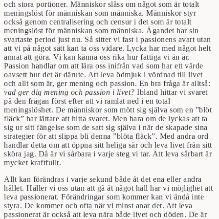
och stora portioner. Människor slåss om något som är totalt
meningslöst för människan som människa. Människor styr
också genom centralisering och censur i det som är totalt
meningslöst för människan som människa. Ägandet har sin
svartaste period just nu. Så sitter vi fast i passionens avart utan
att vi på något sätt kan ta oss vidare. Lycka har med något helt
annat att göra. Vi kan känna oss rika hur fattiga vi än är.
Passion handlar om att lära oss inifrån vad som har ett värde
oavsett hur det är därute. Att leva ödmjuk i vördnad till livet
och allt som är, ger mening och passion. En bra fråga är alltså:
vad ger dig mening och passion i livet?
Ibland hittar vi svaret
på den frågan först efter att vi ramlat ned i en total
meningslöshet. De människor som mött sig själva som en ”blöt
fläck” har lättare att hitta svaret. Men bara om de lyckas att ta
sig ur sitt fängelse som de satt sig själva i när de skapade sina
strategier för att slippa bli denna ”blöta fläck”. Med andra ord
handlar detta om att öppna sitt heliga sår och leva livet från sitt
sköra jag. Då är vi sårbara i varje steg vi tar. Att leva sårbart är
mycket kraftfullt.
Allt kan förändras i varje sekund både åt det ena eller andra
hållet. Håller vi oss utan att gå åt något håll har vi möjlighet att
leva passionerat. Förändringar som kommer kan vi ändå inte
styra. De kommer och ofta när vi minst anar det. Att leva
passionerat är också att leva nära både livet och döden. De är