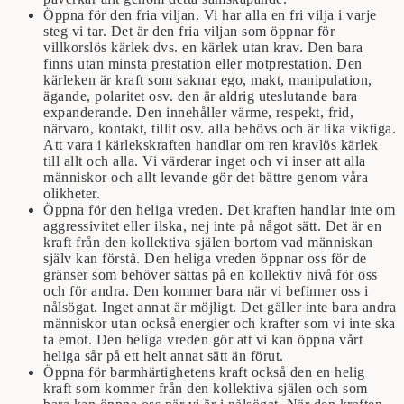
Öppna för den fria viljan. Vi har alla en fri vilja i varje
steg vi tar. Det är den fria viljan som öppnar för
villkorslös kärlek dvs. en kärlek utan krav. Den bara
finns utan minsta prestation eller motprestation. Den
kärleken är kraft som saknar ego, makt, manipulation,
ägande, polaritet osv. den är aldrig uteslutande bara
expanderande. Den innehåller värme, respekt, frid,
närvaro, kontakt, tillit osv. alla behövs och är lika viktiga.
Att vara i kärlekskraften handlar om ren kravlös kärlek
till allt och alla. Vi värderar inget och vi inser att alla
människor och allt levande gör det bättre genom våra
olikheter.
Öppna för den heliga vreden. Det kraften handlar inte om
aggressivitet eller ilska, nej inte på något sätt. Det är en
kraft från den kollektiva själen bortom vad människan
själv kan förstå. Den heliga vreden öppnar oss för de
gränser som behöver sättas på en kollektiv nivå för oss
och för andra. Den kommer bara när vi befinner oss i
nålsögat. Inget annat är möjligt. Det gäller inte bara andra
människor utan också energier och krafter som vi inte ska
ta emot. Den heliga vreden gör att vi kan öppna vårt
heliga sår på ett helt annat sätt än förut.
Öppna för barmhärtighetens kraft också den en helig
kraft som kommer från den kollektiva själen och som