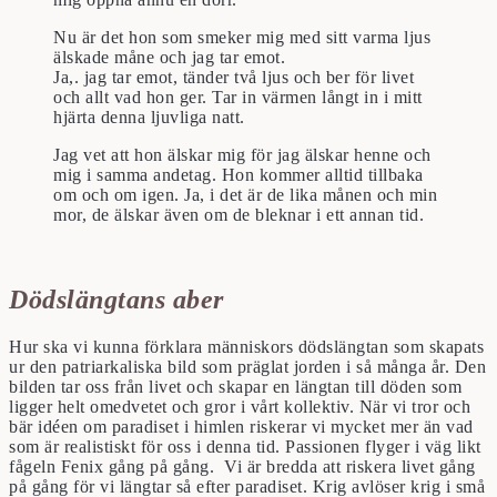
Nu är det hon som smeker mig med sitt varma ljus
älskade måne och jag tar emot.
Ja,. jag tar emot, tänder två ljus och ber för livet
och allt vad hon ger. Tar in värmen långt in i mitt
hjärta denna ljuvliga natt.
Jag vet att hon älskar mig för jag älskar henne och
mig i samma andetag. Hon kommer alltid tillbaka
om och om igen. Ja, i det är de lika månen och min
mor, de älskar även om de bleknar i ett annan tid.
Dödslängtans aber
Hur ska vi kunna förklara människors dödslängtan som skapats
ur den patriarkaliska bild som präglat jorden i så många år. Den
bilden tar oss från livet och skapar en längtan till döden som
ligger helt omedvetet och gror i vårt kollektiv. När vi tror och
bär idéen om paradiset i himlen riskerar vi mycket mer än vad
som är realistiskt för oss i denna tid. Passionen flyger i väg likt
fågeln Fenix gång på gång. Vi är bredda att riskera livet gång
på gång för vi längtar så efter paradiset. Krig avlöser krig i små