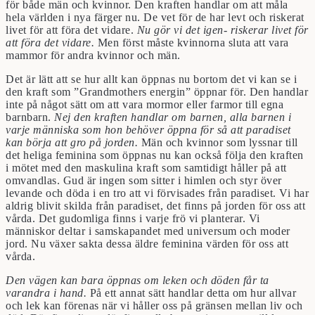
för både män och kvinnor. Den kraften handlar om att måla
hela världen i nya färger nu. De vet för de har levt och riskerat
livet för att föra det vidare.
Nu gör vi det igen- riskerar livet för
att föra det vidare.
Men först måste kvinnorna sluta att vara
mammor för andra kvinnor och män.
Det är lätt att se hur allt kan öppnas nu bortom det vi kan se i
den kraft som ”Grandmothers energin” öppnar för. Den handlar
inte på något sätt om att vara mormor eller farmor till egna
barnbarn.
Nej den kraften handlar om barnen, alla barnen i
varje människa som hon behöver öppna för så att paradiset
kan börja att gro på jorden.
Män och kvinnor som lyssnar till
det heliga feminina som öppnas nu kan också följa den kraften
i mötet med den maskulina kraft som samtidigt håller på att
omvandlas. Gud är ingen som sitter i himlen och styr över
levande och döda i en tro att vi förvisades från paradiset. Vi har
aldrig blivit skilda från paradiset, det finns på jorden för oss att
vårda. Det gudomliga finns i varje frö vi planterar. Vi
människor deltar i samskapandet med universum och moder
jord. Nu växer sakta dessa äldre feminina värden för oss att
vårda.
Den vägen kan bara öppnas om leken och döden får ta
varandra i hand.
På ett annat sätt handlar detta om hur allvar
och lek kan förenas när vi håller oss på gränsen mellan liv och