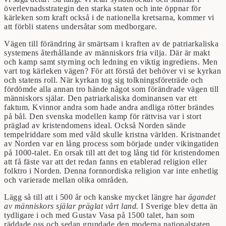
överlevnadsstrategin den starka staten och inte öppnar för
kärleken som kraft också i de nationella kretsarna, kommer vi
att förbli statens undersåtar som medborgare.
Vägen till förändring är smärtsam i kraften av de patriarkaliska
systemens återhållande av människors fria vilja. Där är makt
och kamp samt styrning och ledning en viktig ingrediens. Men
vart tog kärleken vägen? För att förstå det behöver vi se kyrkan
och statens roll. När kyrkan tog sig tolkningsföreträde och
fördömde alla annan tro hände något som förändrade vägen till
människors själar. Den patriarkaliska dominansen var ett
faktum. Kvinnor andra som hade andra andliga rötter brändes
på bål. Den svenska modellen kamp för rättvisa var i stort
präglad av kristendomens ideal. Också Norden sände
tempelriddare som med våld skulle kristna världen. Kristnandet
av Norden var en lång process som började under vikingatiden
på 1000-talet. En orsak till att det tog lång tid för kristendomen
att få fäste var att det redan fanns en etablerad religion eller
folktro i Norden. Denna fornnordiska religion var inte enhetlig
och varierade mellan olika områden.
Lägg så till att i 500 år och kanske mycket längre har
ägandet
av människors själar präglat vårt land.
I Sverige blev detta än
tydligare i och med Gustav Vasa på 1500 talet, han som
räddade oss och sedan grundade den moderna nationalstaten