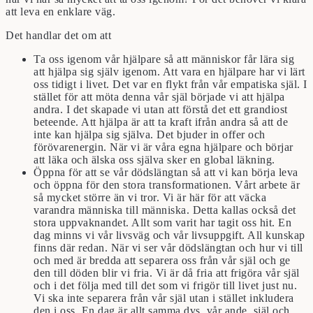
att leva en enklare väg.
Det handlar det om att
Ta oss igenom vår hjälpare så att människor får lära sig
att hjälpa sig själv igenom. Att vara en hjälpare har vi lärt
oss tidigt i livet. Det var en flykt från vår empatiska själ. I
stället för att möta denna vår själ började vi att hjälpa
andra. I det skapade vi utan att förstå det ett grandiost
beteende. Att hjälpa är att ta kraft ifrån andra så att de
inte kan hjälpa sig själva. Det bjuder in offer och
förövarenergin. När vi är våra egna hjälpare och börjar
att läka och älska oss själva sker en global läkning.
Öppna för att se vår dödslängtan så att vi kan börja leva
och öppna för den stora transformationen. Vårt arbete är
så mycket större än vi tror. Vi är här för att väcka
varandra människa till människa. Detta kallas också det
stora uppvaknandet. Allt som varit har tagit oss hit. En
dag minns vi vår livsväg och vår livsuppgift. All kunskap
finns där redan. När vi ser vår dödslängtan och hur vi till
och med är bredda att separera oss från vår själ och ge
den till döden blir vi fria. Vi är då fria att frigöra vår själ
och i det följa med till det som vi frigör till livet just nu.
Vi ska inte separera från vår själ utan i stället inkludera
den i oss. En dag är allt samma dvs. vår ande, själ och