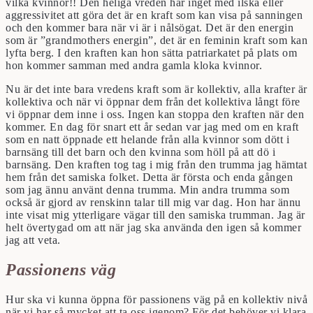
vilka kvinnor!! Den heliga vreden har inget med ilska eller
aggressivitet att göra det är en kraft som kan visa på sanningen
och den kommer bara när vi är i nålsögat. Det är den energin
som är ”grandmothers energin”, det är en feminin kraft som kan
lyfta berg. I den kraften kan hon sätta patriarkatet på plats om
hon kommer samman med andra gamla kloka kvinnor.
Nu är det inte bara vredens kraft som är kollektiv, alla krafter är
kollektiva och när vi öppnar dem från det kollektiva långt före
vi öppnar dem inne i oss. Ingen kan stoppa den kraften när den
kommer. En dag för snart ett år sedan var jag med om en kraft
som en natt öppnade ett helande från alla kvinnor som dött i
barnsäng till det barn och den kvinna som höll på att dö i
barnsäng. Den kraften tog tag i mig från den trumma jag hämtat
hem från det samiska folket. Detta är första och enda gången
som jag ännu använt denna trumma. Min andra trumma som
också är gjord av renskinn talar till mig var dag. Hon har ännu
inte visat mig ytterligare vägar till den samiska trumman. Jag är
helt övertygad om att när jag ska använda den igen så kommer
jag att veta.
Passionens väg
Hur ska vi kunna öppna för passionens väg på en kollektiv nivå
när vi har så mycket att ta oss igenom? För det behöver vi klara