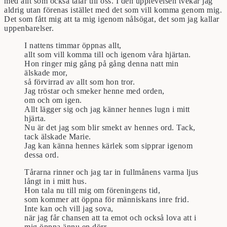
med allt som också talar till oss. I den upplevelsen tvekar jag
aldrig utan förenas istället med det som vill komma genom mig.
Det som fått mig att ta mig igenom nålsögat, det som jag kallar
uppenbarelser.
I nattens timmar öppnas allt,
allt som vill komma till och igenom våra hjärtan.
Hon ringer mig gång på gång denna natt min
älskade mor,
så förvirrad av allt som hon tror.
Jag tröstar och smeker henne med orden,
om och om igen.
Allt lägger sig och jag känner hennes lugn i mitt
hjärta.
Nu är det jag som blir smekt av hennes ord. Tack,
tack älskade Marie.
Jag kan känna hennes kärlek som sipprar igenom
dessa ord.
Tårarna rinner och jag tar in fullmånens varma ljus
långt in i mitt hus.
Hon tala nu till mig om föreningens tid,
som kommer att öppna för människans inre frid.
Inte kan och vill jag sova,
när jag får chansen att ta emot och också lova att i
mig öppna ännu en dörr.