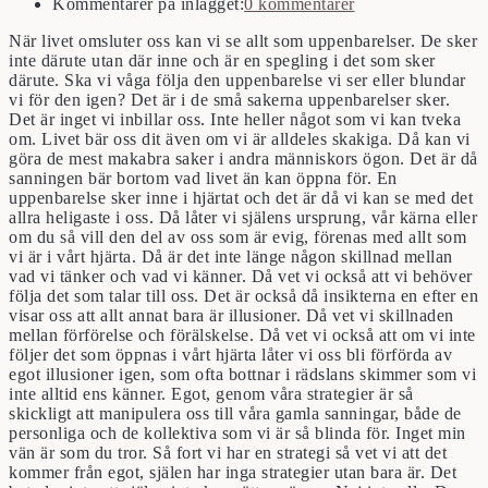
Kommentarer på inlägget:
0 kommentarer
När livet omsluter oss kan vi se allt som uppenbarelser. De sker
inte därute utan där inne och är en spegling i det som sker
därute. Ska vi våga följa den uppenbarelse vi ser eller blundar
vi för den igen? Det är i de små sakerna uppenbarelser sker.
Det är inget vi inbillar oss. Inte heller något som vi kan tveka
om. Livet bär oss dit även om vi är alldeles skakiga. Då kan vi
göra de mest makabra saker i andra människors ögon. Det är då
sanningen bär bortom vad livet än kan öppna för. En
uppenbarelse sker inne i hjärtat och det är då vi kan se med det
allra heligaste i oss. Då låter vi själens ursprung, vår kärna eller
om du så vill den del av oss som är evig, förenas med allt som
vi är i vårt hjärta. Då är det inte länge någon skillnad mellan
vad vi tänker och vad vi känner. Då vet vi också att vi behöver
följa det som talar till oss. Det är också då insikterna en efter en
visar oss att allt annat bara är illusioner. Då vet vi skillnaden
mellan förförelse och förälskelse. Då vet vi också att om vi inte
följer det som öppnas i vårt hjärta låter vi oss bli förförda av
egot illusioner igen, som ofta bottnar i rädslans skimmer som vi
inte alltid ens känner. Egot, genom våra strategier är så
skickligt att manipulera oss till våra gamla sanningar, både de
personliga och de kollektiva som vi är så blinda för. Inget min
vän är som du tror. Så fort vi har en strategi så vet vi att det
kommer från egot, själen har inga strategier utan bara är. Det