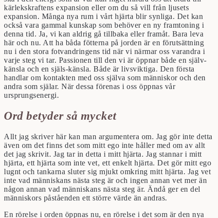
kärlekskraftens expansion eller om du så vill från ljusets
expansion. Många nya rum i vårt hjärta blir synliga. Det kan
också vara gammal kunskap som behöver en ny framtoning i
denna tid. Ja, vi kan aldrig gå tillbaka eller framåt. Bara leva
här och nu. Att ha båda fötterna på jorden är en förutsättning
nu i den stora fotvandringens tid när vi närmar oss varandra i
varje steg vi tar. Passionen till den vi är öppnar både en själv-
känsla och en själs-känsla. Både är livsviktiga. Den första
handlar om kontakten med oss själva som människor och den
andra som själar. När dessa förenas i oss öppnas vår
ursprungsenergi.
Ord betyder så mycket
Allt jag skriver här kan man argumentera om. Jag gör inte detta
även om det finns det som mitt ego inte håller med om av allt
det jag skrivit. Jag tar in detta i mitt hjärta. Jag stannar i mitt
hjärta, ett hjärta som inte vet, ett enkelt hjärta. Det gör mitt ego
lugnt och tankarna sluter sig mjukt omkring mitt hjärta. Jag vet
inte vad människans nästa steg är och ingen annan vet mer än
någon annan vad människans nästa steg är. Ändå ger en del
människors påståenden ett större värde än andras.
En rörelse i orden öppnas nu, en rörelse i det som är den nya