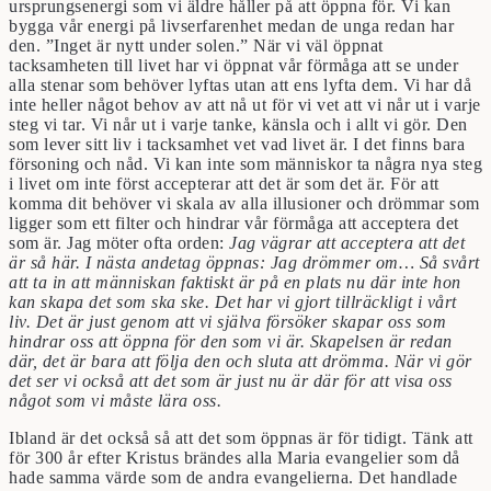
ursprungsenergi som vi äldre håller på att öppna för. Vi kan
bygga vår energi på livserfarenhet medan de unga redan har
den. ”Inget är nytt under solen.” När vi väl öppnat
tacksamheten till livet har vi öppnat vår förmåga att se under
alla stenar som behöver lyftas utan att ens lyfta dem. Vi har då
inte heller något behov av att nå ut för vi vet att vi når ut i varje
steg vi tar. Vi når ut i varje tanke, känsla och i allt vi gör. Den
som lever sitt liv i tacksamhet vet vad livet är. I det finns bara
försoning och nåd. Vi kan inte som människor ta några nya steg
i livet om inte först accepterar att det är som det är. För att
komma dit behöver vi skala av alla illusioner och drömmar som
ligger som ett filter och hindrar vår förmåga att acceptera det
som är. Jag möter ofta orden:
Jag vägrar att acceptera att det
är så här. I nästa andetag öppnas: Jag drömmer om… Så svårt
att ta in att människan faktiskt är på en plats nu där inte hon
kan skapa det som ska ske. Det har vi gjort tillräckligt i vårt
liv. Det är just genom att vi själva försöker skapar oss som
hindrar oss att öppna för den som vi är. Skapelsen är redan
där, det är bara att följa den och sluta att drömma. När vi gör
det ser vi också att det som är just nu är där för att visa oss
något som vi måste lära oss.
Ibland är det också så att det som öppnas är för tidigt. Tänk att
för 300 år efter Kristus brändes alla Maria evangelier som då
hade samma värde som de andra evangelierna. Det handlade