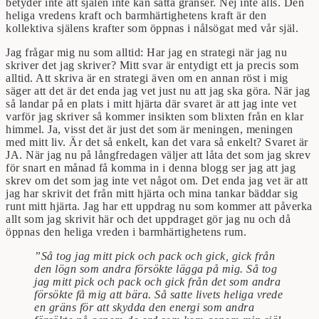
betyder inte att själen inte kan sätta gränser. Nej inte alls. Den
heliga vredens kraft och barmhärtighetens kraft är den
kollektiva själens krafter som öppnas i nålsögat med vår själ.
Jag frågar mig nu som alltid: Har jag en strategi när jag nu
skriver det jag skriver? Mitt svar är entydigt ett ja precis som
alltid. Att skriva är en strategi även om en annan röst i mig
säger att det är det enda jag vet just nu att jag ska göra. När jag
så landar på en plats i mitt hjärta där svaret är att jag inte vet
varför jag skriver så kommer insikten som blixten från en klar
himmel. Ja, visst det är just det som är meningen, meningen
med mitt liv. Är det så enkelt, kan det vara så enkelt? Svaret är
JA. När jag nu på långfredagen väljer att låta det som jag skrev
för snart en månad få komma in i denna blogg ser jag att jag
skrev om det som jag inte vet något om. Det enda jag vet är att
jag har skrivit det från mitt hjärta och mina tankar bäddar sig
runt mitt hjärta. Jag har ett uppdrag nu som kommer att påverka
allt som jag skrivit här och det uppdraget gör jag nu och då
öppnas den heliga vreden i barmhärtighetens rum.
”Så tog jag mitt pick och pack och gick, gick från
den lögn som andra försökte lägga på mig. Så tog
jag mitt pick och pack och gick från det som andra
försökte få mig att bära. Så satte livets heliga vrede
en gräns för att skydda den energi som andra