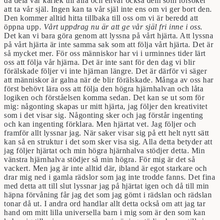
då dela vår kärlek till alla och envar också dem som försöker
att ta vår själ. Ingen kan ta vår själ inte ens om vi ger bort den.
Den kommer alltid hitta tillbaka till oss om vi är beredd att
öppna upp.
Vårt uppdrag nu är att ge vår själ fri inne i oss.
Det kan vi bara göra genom att lyssna på vårt hjärta. Att lyssna
på vårt hjärta är inte samma sak som att följa vårt hjärta. Det är
så mycket mer. För oss människor har vi i urminnes tider lärt
oss att följa vår hjärna. Det är inte sant för den dag vi blir
förälskade följer vi inte hjärnan längre. Det är därför vi säger
att människor är galna när de blir förälskade. Många av oss har
först behövt lära oss att följa den högra hjärnhalvan och låta
logiken och förståelsen komma sedan. Det kan se ut som för
mig: någonting skapas ur mitt hjärta, jag följer den kreativitet
som i det visar sig. Någonting sker och jag förstår ingenting
och kan ingenting förklara. Men hjärtat vet. Jag följer och
framför allt lyssnar jag. När saker visar sig på ett helt nytt sätt
kan så en struktur i det som sker visa sig. Alla detta betyder att
jag följer hjärtat och min högra hjärnhalva stödjer detta. Min
vänstra hjärnhalva stödjer så min högra. För mig är det så
vackert. Men jag är inte alltid där, ibland är egot starkare och
drar mig ned i gamla rädslor som jag inte trodde fanns. Det fina
med detta att till slut lyssnar jag på hjärtat igen och då till min
häpna förvåning får jag det som jag gömt i rädslan och rädslan
tonar då ut. I andra ord handlar allt detta också om att jag tar
hand om mitt lilla universella barn i mig som är den som kan