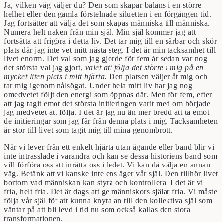
Ja, vilken väg väljer du? Den som skapar balans i en större
helhet eller den gamla förstelnade siluetten i en förgången tid.
Jag fortsätter att välja det som skapas människa till människa.
Numera helt naken från min själ. Min själ kommer jag att
fortsätta att frigöra i detta liv. Det tar mig till en sårbar och skör
plats där jag inte vet mitt nästa steg. I det är min tacksamhet till
livet enorm. Det val som jag gjorde för fem år sedan var nog
det största val jag gjort,
valet att följa det större i mig på en
mycket liten plats i mitt hjärta.
Den platsen väljer åt mig och
tar mig igenom nålsögat. Under hela mitt liv har jag nog
omedvetet följt den energi som öppnas där. Men för fem, efter
att jag tagit emot det största initieringen varit med om började
jag medvetet att följa. I det är jag nu än mer bredd att ta emot
de initieringar som jag får från denna plats i mig. Tacksamheten
är stor till livet som tagit mig till mina genombrott.
När vi lever från ett enkelt hjärta utan ägande eller band blir vi
inte intrasslade i varandra och kan se dessa historiens band som
vill förföra oss att inrätta oss i ledet. Vi kan då välja en annan
väg. Betänk att vi kanske inte ens äger vår själ. Den tillhör livet
bortom vad människan kan styra och kontrollera. I det är vi
fria, helt fria. Det är dags att ge människors själar fria. Vi måste
följa vår själ för att kunna knyta an till den kollektiva själ som
väntar på att bli levd i tid nu som också kallas den stora
transformationen.