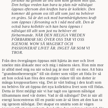
försökte nå genom de ord som kom genom min själ.
Den heliga vreden kan bara ta plats när nålsögat
öppnas eftersom den kraften bara är kollektiv. Den
kommer då genom oss till allt som just nu behöver
en gräns. Så är det ock med barmhärtighetens kraft
som öppnas i försoning och i nåd med allt. Den är
också bara kollektiv och kan bara öppnas i
nålsögat till allt som just nu behöver ett
förbarmande. NÄR DEN HELIGA VREDEN
FÖRBARMAR SIG ÖVER OSS TAR VI OSS
IGENOM. WOW SÅ MAGISKT OCH
PASSIONERAT LIVET ÄR. INGET ÄR SOM VI
TROR.
Från den övergången öppnas mitt hjärta än mer och livet
smekte min älskade mor och mig i månens sken. Hon min mor
är alltid med mig nu när också jag är mor till en mor. Att bära
”grandmotherenergin” till sin dotter som väljer att föda liv så
att hon också kan föra den energin vidare till sin dotter är
många kroppssurfares väg. Det är vårt bidrag i den kraft som
nu behövs för att öppna det nya kollektiva livet som vill födas.
Detta är först möjligt när vi har tagit oss igenom nålsögat
tillsammans med vår dotter. Vad är då nålsögat? Det är när all
energi koncentreras till en punkt som är så liten att den kan ta
sig igenom nålsögat. Det skapar en smärta som är vägen