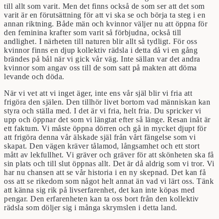
till allt som varit. Men det finns också de som ser att det som
varit är en förutsättning för att vi ska se och börja ta steg i en
annan riktning. Både män och kvinnor väljer nu att öppna för
den feminina krafter som varit så förbjudna, också till
andlighet. I närheten till naturen blir allt så tydligt. För oss
kvinnor finns en djup kollektiv rädsla i detta då vi en gång
brändes på bål när vi gick vår väg. Inte sällan var det andra
kvinnor som angav oss till de som satt på makten att döma
levande och döda.
När vi vet att vi inget äger, inte ens vår själ blir vi fria att
frigöra den själen. Den tillhör livet bortom vad människan kan
styra och ställa med. I det är vi fria, helt fria. Du spricker vi
upp och öppnar det som vi längtat efter så länge. Resan inåt är
ett faktum. Vi måste öppna dörren och gå in mycket djupt för
att frigöra denna vår älskade själ från vårt fängelse som vi
skapat. Den vägen kräver tålamod, långsamhet och ett stort
mått av lekfullhet. Vi gräver och gräver för att skönheten ska få
sin plats och till slut öppnas allt. Det är då aldrig som vi tror. Vi
har nu chansen att se vår historia i en ny skepnad. Det kan få
oss att se rikedom som något helt annat än vad vi lärt oss. Tänk
att känna sig rik på livserfarenhet, det kan inte köpas med
pengar. Den erfarenheten kan ta oss bort från den kollektiv
rädsla som döljer sig i många skrymslen i detta land.