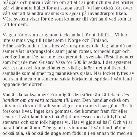
blåögda och naiva i vår tro om att allt är gott och när det brister
går vi år andra hållet för att skapa straff. Vi har också fört över
vårt sätt att ta andra människors själar på invandrarpolitiken.
Våra system visar för de som kommer till vårt land vad som är
rätt för dem.
Vägen för oss nu är genom tacksamhet för att bli fria. Vi har
inte samma väg till frihet som i Norge och Finland.
Frihetssträvanden finns hos vårt ursprungsfolk. Jag talar då om
samer vårt ursprungsfolk samt judar, romer, tornedalingar och
sverigefinnar. De har inte accepterat det svenska förstatligandet
som började med Gustav Vasa för 500 år sedan. I det systemet
var kyrkan och kungadömet en viktig aktör i det politiserade
samhälle som alltmer tog människors själar. När locket lyftes av
och sanningen om samerna sakta började att spridas i vårt land
öppnade det dörren.
Vad är då tacksamhet? För mig är den större än kärleken.
Den
handlar om att vara tacksam till livet
. Den handlar också om
att vara tacksam till allt som stiger fram som vi har gömt för att
försköna livet. Inget kan gömmas, det kommer fram för eller
senare. I vårt land har vi påbörjat processen med att lyfta på
stenarna och som folk häpnar vi. Har vi gjort så här? Och vi är
bara i början ännu. ”De gamla kvinnorna” i vårt land börjar
också tala, så också de unga som föds in i en annan tid med en