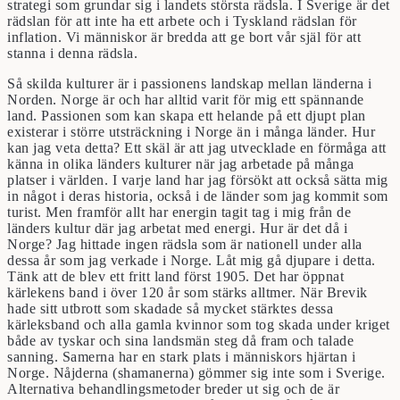
strategi som grundar sig i landets största rädsla. I Sverige är det
rädslan för att inte ha ett arbete och i Tyskland rädslan för
inflation. Vi människor är bredda att ge bort vår själ för att
stanna i denna rädsla.
Så skilda kulturer är i passionens landskap mellan länderna i
Norden. Norge är och har alltid varit för mig ett spännande
land. Passionen som kan skapa ett helande på ett djupt plan
existerar i större utsträckning i Norge än i många länder. Hur
kan jag veta detta? Ett skäl är att jag utvecklade en förmåga att
känna in olika länders kulturer när jag arbetade på många
platser i världen. I varje land har jag försökt att också sätta mig
in något i deras historia, också i de länder som jag kommit som
turist. Men framför allt har energin tagit tag i mig från de
länders kultur där jag arbetat med energi. Hur är det då i
Norge? Jag hittade ingen rädsla som är nationell under alla
dessa år som jag verkade i Norge. Låt mig gå djupare i detta.
Tänk att de blev ett fritt land först 1905. Det har öppnat
kärlekens band i över 120 år som stärks alltmer. När Brevik
hade sitt utbrott som skadade så mycket stärktes dessa
kärleksband och alla gamla kvinnor som tog skada under kriget
både av tyskar och sina landsmän steg då fram och talade
sanning. Samerna har en stark plats i människors hjärtan i
Norge. Nåjderna (shamanerna) gömmer sig inte som i Sverige.
Alternativa behandlingsmetoder breder ut sig och de är