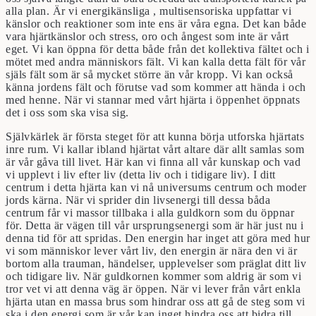
alla plan. Är vi energikänsliga , multisensoriska uppfattar vi
känslor och reaktioner som inte ens är våra egna. Det kan både
vara hjärtkänslor och stress, oro och ångest som inte är vårt
eget. Vi kan öppna för detta både från det kollektiva fältet och i
mötet med andra människors fält. Vi kan kalla detta fält för vår
själs fält som är så mycket större än vår kropp. Vi kan också
känna jordens fält och förutse vad som kommer att hända i och
med henne. När vi stannar med vårt hjärta i öppenhet öppnats
det i oss som ska visa sig.
Självkärlek är första steget för att kunna börja utforska hjärtats
inre rum. Vi kallar ibland hjärtat vårt altare där allt samlas som
är vår gåva till livet. Här kan vi finna all vår kunskap och vad
vi upplevt i liv efter liv (detta liv och i tidigare liv). I ditt
centrum i detta hjärta kan vi nå universums centrum och moder
jords kärna. När vi sprider din livsenergi till dessa båda
centrum får vi massor tillbaka i alla guldkorn som du öppnar
för. Detta är vägen till vår ursprungsenergi som är här just nu i
denna tid för att spridas. Den energin har inget att göra med hur
vi som människor lever vårt liv, den energin är nära den vi är
bortom alla trauman, händelser, upplevelser som präglat ditt liv
och tidigare liv. När guldkornen kommer som aldrig är som vi
tror vet vi att denna väg är öppen. När vi lever från vårt enkla
hjärta utan en massa brus som hindrar oss att gå de steg som vi
ska i den energi som är vår kan inget hindra oss att bidra till