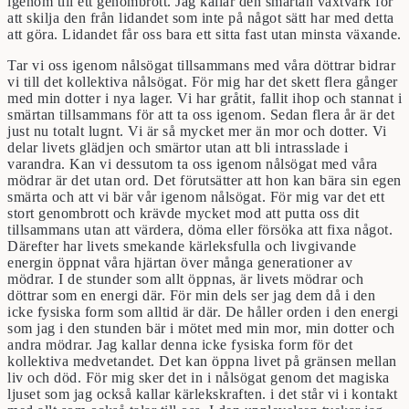
igenom till ett genombrott. Jag kallar den smärtan växtvärk för
att skilja den från lidandet som inte på något sätt har med detta
att göra. Lidandet får oss bara ett sitta fast utan minsta växande.
Tar vi oss igenom nålsögat tillsammans med våra döttrar bidrar
vi till det kollektiva nålsögat. För mig har det skett flera gånger
med min dotter i nya lager. Vi har gråtit, fallit ihop och stannat i
smärtan tillsammans för att ta oss igenom. Sedan flera år är det
just nu totalt lugnt. Vi är så mycket mer än mor och dotter. Vi
delar livets glädjen och smärtor utan att bli intrasslade i
varandra. Kan vi dessutom ta oss igenom nålsögat med våra
mödrar är det utan ord. Det förutsätter att hon kan bära sin egen
smärta och att vi bär vår igenom nålsögat. För mig var det ett
stort genombrott och krävde mycket mod att putta oss dit
tillsammans utan att värdera, döma eller försöka att fixa något.
Därefter har livets smekande kärleksfulla och livgivande
energin öppnat våra hjärtan över många generationer av
mödrar. I de stunder som allt öppnas, är livets mödrar och
döttrar som en energi där. För min dels ser jag dem då i den
icke fysiska form som alltid är där. De håller orden i den energi
som jag i den stunden bär i mötet med min mor, min dotter och
andra mödrar. Jag kallar denna icke fysiska form för det
kollektiva medvetandet. Det kan öppna livet på gränsen mellan
liv och död. För mig sker det in i nålsögat genom det magiska
ljuset som jag också kallar kärlekskraften. i det står vi i kontakt