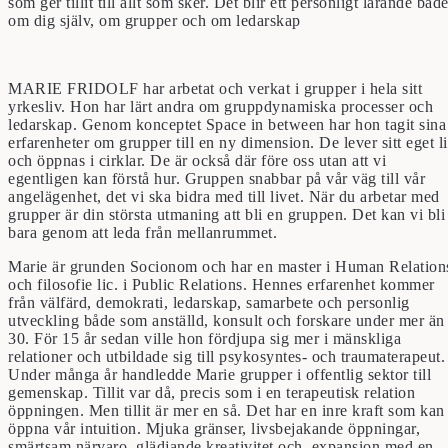
som ger tillit till allt som sker. Det blir ett personligt lärande båd
om dig själv, om grupper och om ledarskap
MARIE FRIDOLF har arbetat och verkat i grupper i hela sitt
yrkesliv. Hon har lärt andra om gruppdynamiska processer och
ledarskap. Genom konceptet Space in between har hon tagit sina
erfarenheter om grupper till en ny dimension. De lever sitt eget l
och öppnas i cirklar. De är också där före oss utan att vi
egentligen kan förstå hur. Gruppen snabbar på vår väg till vår
angelägenhet, det vi ska bidra med till livet. När du arbetar med
grupper är din största utmaning att bli en gruppen. Det kan vi bli
bara genom att leda från mellanrummet.
Marie är grunden Socionom och har en master i Human Relation
och filosofie lic. i Public Relations. Hennes erfarenhet kommer
från välfärd, demokrati, ledarskap, samarbete och personlig
utveckling både som anställd, konsult och forskare under mer än
30. För 15 år sedan ville hon fördjupa sig mer i mänskliga
relationer och utbildade sig till psykosyntes- och traumaterapeut.
Under många år handledde Marie grupper i offentlig sektor till
gemenskap. Tillit var då, precis som i en terapeutisk relation
öppningen. Men tillit är mer en så. Det har en inre kraft som kan
öppna vår intuition. Mjuka gränser, livsbejakande öppningar,
smärtsam närvaro, glädjande kreativitet och expansion med en