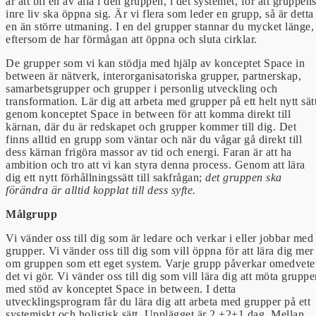
är att bli en av alla i den gruppen, i det systemet, för att gruppen
inre liv ska öppna sig. Är vi flera som leder en grupp, så är detta
en än större utmaning. I en del grupper stannar du mycket länge,
eftersom de har förmågan att öppna och sluta cirklar.
De grupper som vi kan stödja med hjälp av konceptet Space in
between är nätverk, interorganisatoriska grupper, partnerskap,
samarbetsgrupper och grupper i personlig utveckling och
transformation.
Lär dig att arbeta med grupper på ett helt nytt sät
genom konceptet Space in between för att komma direkt till
kärnan, där du är redskapet och grupper kommer till dig. Det
finns alltid en grupp som väntar och när du vågar gå
direkt till
dess kärnan frigöra massor av tid och energi. Faran är att ha
ambition och tro att vi kan styra denna process. Genom att lära
dig
ett nytt förhållningssätt till sakfrågan;
det gruppen ska
förändra är alltid kopplat till dess syfte.
Målgrupp
Vi vänder oss till dig som är ledare och verkar i eller jobbar med
grupper. Vi vänder oss till dig som vill öppna för att lära dig mer
om gruppen som ett eget system. Varje grupp påverkar omedvete
det vi gör. Vi vänder oss till dig som vill lära dig att möta gruppe
med stöd av konceptet Space in between. I detta
utvecklingsprogram får du lära dig att arbeta med grupper på ett
systemiskt och holistisk sätt. Upplägget är 2 +2+1 dag. Mellan