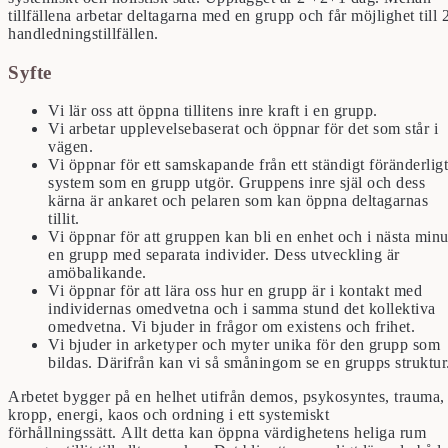
tillfällena arbetar deltagarna med en grupp och får möjlighet till 
handledningstillfällen.
Syfte
Vi lär oss att öppna tillitens inre kraft i en grupp.
Vi arbetar upplevelsebaserat och öppnar för det som står i
vägen.
Vi öppnar för ett samskapande från ett ständigt föränderligt
system som en grupp utgör. Gruppens inre själ och dess
kärna är ankaret och pelaren som kan öppna deltagarnas
tillit.
Vi öppnar för att gruppen kan bli en enhet och i nästa minu
en grupp med separata individer. Dess utveckling är
amöbalikande.
Vi öppnar för att lära oss hur en grupp är i kontakt med
individernas omedvetna och i samma stund det kollektiva
omedvetna. Vi bjuder in frågor om existens och frihet.
Vi bjuder in arketyper och myter unika för den grupp som
bildas. Därifrån kan vi så småningom se en grupps struktu
Arbetet bygger på en helhet utifrån demos, psykosyntes, trauma,
kropp, energi, kaos och ordning i ett systemiskt
förhållningssätt.
Allt detta kan öppna värdighetens heliga rum