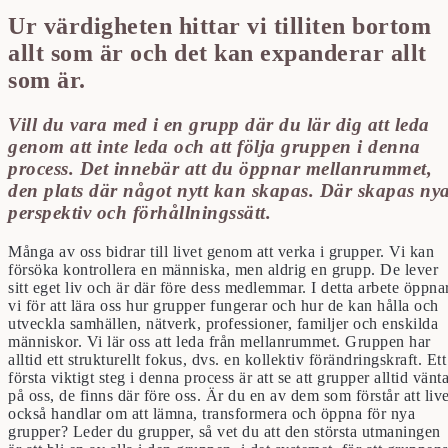
Ur värdigheten hittar vi tilliten bortom
allt som är och det kan expanderar allt
som är.
Vill du vara med i en grupp där du lär dig att leda
genom att inte leda och att följa gruppen i denna
process. Det innebär att du öppnar mellanrummet,
den plats där något nytt kan skapas. Där skapas ny
perspektiv och förhållningssätt.
Många av oss bidrar till livet genom att verka i grupper. Vi kan
försöka kontrollera en människa, men aldrig en grupp. De lever
sitt eget liv och är där före dess medlemmar.
I detta arbete öppna
vi för att lära oss hur grupper fungerar och hur de kan hålla och
utveckla samhällen, nätverk, professioner, familjer och enskilda
människor. Vi lär oss att leda från mellanrummet. Gruppen har
alltid ett strukturellt fokus, dvs. en kollektiv förändringskraft. Ett
första viktigt steg i denna process är att se att grupper alltid vänt
på oss, de finns där före oss.
Är du en av dem som förstår att live
också handlar om att lämna, transformera och öppna för nya
grupper? Leder du grupper, så vet du att den största utmaningen