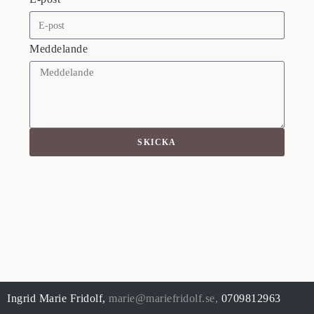
Meddelande
SKICKA
Ingrid Marie Fridolf,
marie@mariefridolf.se
,
0709812963