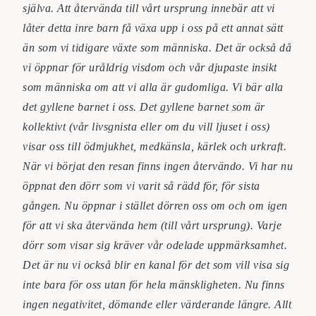
själva. Att återvända till vårt ursprung innebär att vi
låter detta inre barn få växa upp i oss på ett annat sätt
än som vi tidigare växte som människa. Det är också då
vi öppnar för uråldrig visdom och vår djupaste insikt
som människa om att vi alla är gudomliga. Vi bär alla
det gyllene barnet i oss. Det gyllene barnet som är
kollektivt (vår livsgnista eller om du vill ljuset i oss)
visar oss till ödmjukhet, medkänsla, kärlek och urkraft.
När vi börjat den resan finns ingen återvändo. Vi har nu
öppnat den dörr som vi varit så rädd för, för sista
gången. Nu öppnar i stället dörren oss om och om igen
för att vi ska återvända hem (till vårt ursprung). Varje
dörr som visar sig kräver vår odelade uppmärksamhet.
Det är nu vi också blir en kanal för det som vill visa sig
inte bara för oss utan för hela mänskligheten. Nu finns
ingen negativitet, dömande eller värderande längre. Allt