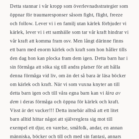
Detta stannar i vår kropp som överlevnadsstrategier som
öppnar för traumaresponser såsom fight, flight, freeze
och follow. Lever vi i en familj utan kärlek förbjuder vi
kärlek, lever vi i ett samhälle som tar vår kraft hindrar vi
vår kraft att komma fram osv. Men långt därinne finns
ett barn med enorm kärlek och kraft som hon håller tills
den dag hon kan plocka fram dem igen. Detta barn har i
sin förmåga att söka sig till andra platser för att hålla
denna förmåga vid liv, om än det så bara är läsa böcker
om kärlek och kraft. När vi som vuxna knyter an till
detta barn igen och till våra egna barn kan vi
lära av
dem
i deras förmåga och öppna för kärlek och kraft.
Visst är det vacker!!! Detta innebär alltså att ett litet
barn alltid hittar något att självreglera sig mot till
exempel ett djur, en varelse, småfolk, andar, en annan
människa, böcker och till och med sin fantasi, annars